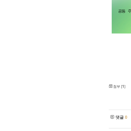
첨부 [
1
]
댓글
0