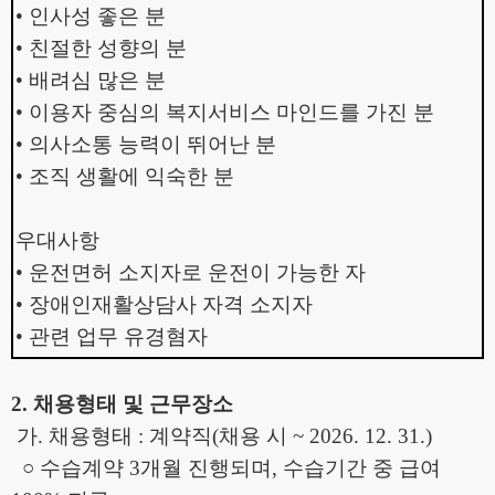
•
인사성 좋은 분
•
친절한 성향의 분
•
배려심 많은 분
•
이용자 중심의 복지서비스 마인드를 가진 분
•
의사소통 능력이 뛰어난 분
•
조직 생활에 익숙한 분
우대사항
•
운전면허 소지자로 운전이 가능한 자
•
장애인재활상담사 자격 소지자
•
관련 업무 유경혐자
2.
채용형태 및 근무장소
가
.
채용형태
:
계약직
(
채용 시
~ 2026. 12. 31.)
○
수습계약
3
개월 진행되며
,
수습기간 중 급여