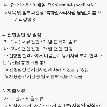
나
.
접수방법
:
이메일 접수
(recruit@goodil.or.kr)
○
제목 및 첨부파일명
‘
특화일자리사업 담당
_
이름
’
으
로 작성할 것
4.
전형방법 및 일정
가
. (1
차
)
서류전형
:
개별 합격자 발표
나
. (2
차
)
면접전형
:
개별 면접 진행
※
전형별 합격자에게 다음단계 응시자격 부여
,
합격자
는 유선을 통한 개별 통보
※
진행일정은 기관사정에 따라 조정될 수 있음
※
채용공고 기간 중 별도 연락 있을 수 있음
5.
제출서류
가
.
지원자 제출서류
○
입사지원서
,
자기소개서 각
1
부
(
지정된 양식사