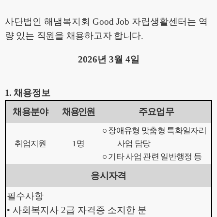
사단법인 해냄복지회
Good Job
자립생활센터는
역
량 있는 직원을 채용하고자 합니다
.
2026
년
3
월
4
일
1.
채용정보
채용분야
채용인원
주요업무
○
장애유형 맞춤형 특화일자리
취업지원
1
명
사업 담당
○
기타 사업 관련 일반행정 등
응시자격
필수사항
•
사회복지사
2
급 자격증 소지한 분