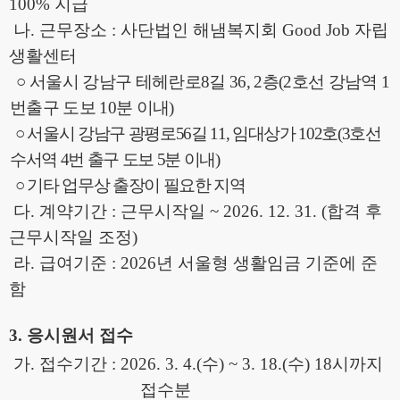
100%
지급
나
.
근무장소
:
사단법인 해냄복지회
Good Job
자립
생활센터
○
서울시 강남구 테헤란로
8
길
36, 2
층
(2
호선 강남역
1
번출구 도보
10
분 이내
)
○
서울시 강남구 광평로
56
길
11,
임대상가
102
호
(3
호선
수서역
4
번 출구 도보
5
분 이내
)
○
기타 업무상 출장이 필요한 지역
다
.
계약기간
:
근무시작일
~ 2026. 12. 31. (
합격 후
근무시작일 조정
)
라
.
급여기준
: 2026
년 서울형 생활임금 기준에 준
함
3.
응시원서 접수
가
.
접수기간
: 2026. 3. 4.(
수
) ~ 3. 18.(
수
) 18
시까지
접수분