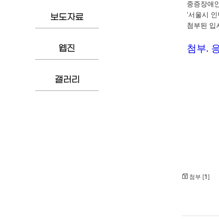
중증장애인
'서울시 인
보도자료
첨부된 입
첨부. 
웹진
갤러리
첨부 [
1
]