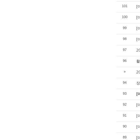
[
101
[
100
[
99
[
98
2
97
활
96
2
»
장
94
[
93
[
92
[
91
[
90
[
89