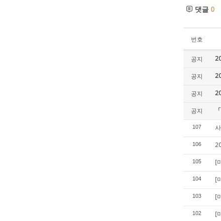
댓글
0
번호
2
공지
2
공지
2
공지
「
공지
사
107
2
106
[
105
[
104
[
103
[
102