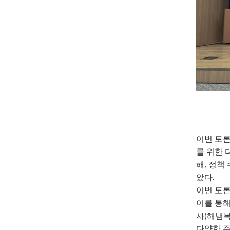
이번 토
를 위한 
,
해
정책 
.
았다
이번 토
이를 통
)
사
해냄
다양한 