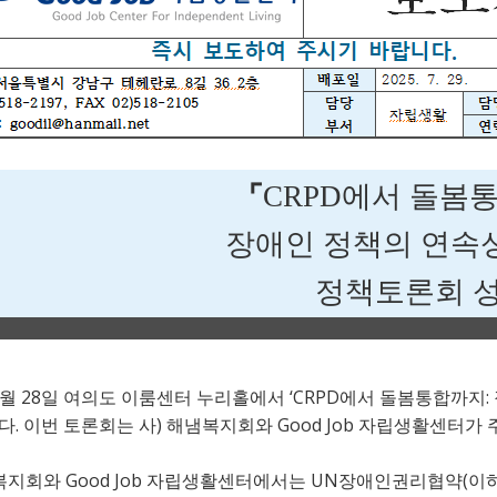
⌜
CRPD
에서 돌봄
장애인 정책의 연속
정책토론회 
28
‘CRPD
:
월
일 여의도 이룸센터 누리홀에서
에서 돌봄통합까지
.
)
Good Job
다
이번 토론회는 사
해냄복지회와
자립생활센터가 
Good Job
UN
(
복지회와
자립생활센터에서는
장애인권리협약
이