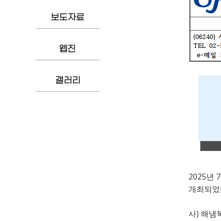
보도자료
웹진
갤러리
2025
7
년
개최되었
)
사
해냄