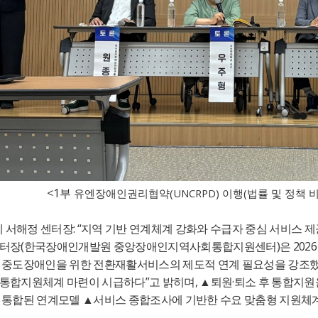
<1
(UNCRPD)
(
부
유엔장애인권리협약
이행
법률 및 정책 
: “
제 서해정 센터장
지역 기반 연계체계 강화와 수급자 중심 서비스 제
(
)
2026
센터장
한국장애인개발원 중앙장애인지역사회통합지원센터
은
,
중도장애인을 위한 전환재활서비스의 제도적 연계 필요성을 강조
”
,
·
 통합지원체계 마련이 시급하다
고 밝히며
▲
퇴원
퇴소 후 통합지원
 통합된 연계모델
▲
서비스 종합조사에 기반한 수요 맞춤형 지원체