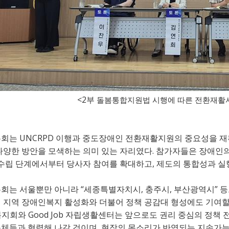
<2
부
돌봄통합지원법 시행에 따른 전환재활
UNCRPD
론회는
이행과 중도장애인 전환재활지원의 중요성을 
.
다양한 방안을 모색하는 의미 있는 자리였다
참가자들은 장애인의
,
수립 단계에서부터 당사자 참여를 확대하고
제도의 통합성과 실
“
,
,
”
론회는 서울뿐만 아니라
세종특별자치시
충주시
부산광역시
등
해 지역 장애인복지 활성화와 더불어 정책 공감대 형성에도 기여
Good Job
복지회와
자립생활센터는 앞으로도 권리 중심의 정책 
,
주체들과 협력해 나갈 것이며
현장의 목소리가 반영되는 지속가능