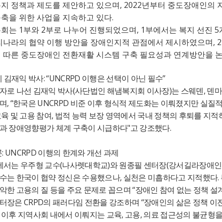
, 2022
복지 정책과 제도를 제안하고 있으며
년부터 중도장애인의 지
.
구축을 위한 사업을 지속하고 있다
1
2
, 1
5
론회는
부와
부로 나누어 진행되었으며
부에서는 복지 선진
, 2
리나라의 협약 이행 방안을 장애인지적 관점에서 제시하였으며
에 따른 중도장애인 전환재활 시스템 구축 필요성과 연계방안을 
: “UNCRPD
”
제 김재익 박사
이행은 선택이 아닌 필수
(
)
,
자로 나선 김재익 박사
사단법인 해냄복지회 이사장
는 스웨덴
덴
, “
UNCRPD
하며
한국은
비준 이후 형식적 제도화는 이뤄졌지만 실질적
,
육 및 고용 참여
법적 능력 보장 영역에서 국내 정책의 후퇴를 지적
"
.
과 장애영향평가 체계 구축이 시급하다
고 강조했다
: UNCRPD
론
이행의 한계와 개선 과제
(
)
(
에서는 우주형 교수
나사렛대학교
와 원종필 센터장
강서길라장애인
,
.
수는 한국이 협약 정신은 수용했으나
실천은 미흡하다고 지적했다
“
악한 고용의 질 등을 주요 문제로 꼽으며
장애인 참여 없는 정책 설
CRPD
“
센터장은
의 패러다임 전환을 강조하며
장애인의 삶은 정책 이
,
,
 이후 지역사회 내에서 이뤄지는 교육
고용
의료 접근성의 불균형을