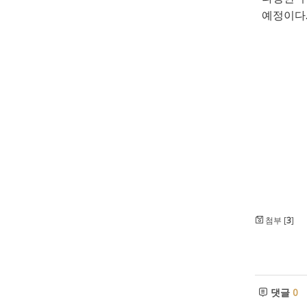
예정이다
첨부 [
3
]
댓글
0