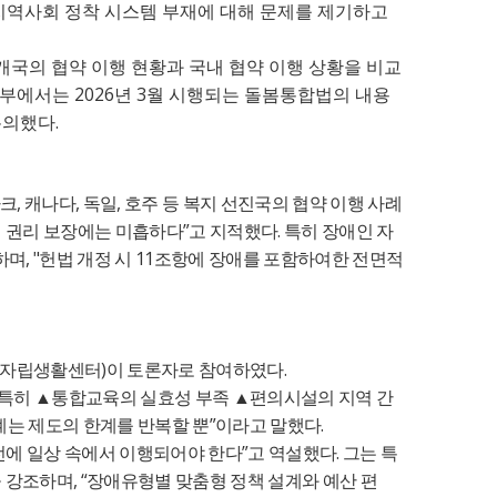
역사회 정착 시스템 부재에 대해 문제를 제기하고
개국의 협약 이행 현황과 국내 협약 이행 상황을 비교
2026
3
부에서는
년
월 시행되는 돌봄통합법의 내용
.
논의했다
,
,
,
마크
캐나다
독일
호주 등 복지 선진국의 협약 이행 사례
”
.
 권리 보장에는 미흡하다
고 지적했다
특히 장애인 자
, "
11
하며
헌법 개정 시
조항에 장애를 포함하여한 전면적
)
.
자립생활센터
이 토론자로 참여하였다
특히
▲
통합교육의 실효성 부족
▲
편의시설의 지역 간
”
.
계는 제도의 한계를 반복할 뿐
이라고 말했다
”
.
전에 일상 속에서 이행되어야 한다
고 역설했다
그는 특
, “
 강조하며
장애유형별 맞춤형 정책 설계와 예산 편