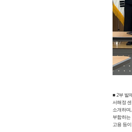
2
■
부 발
서해정 
소개하며
부합하는
고용 등이