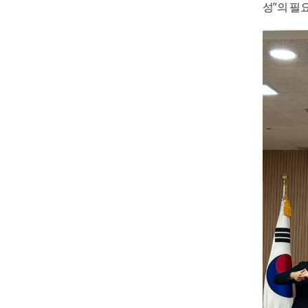
”
성
의 필