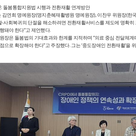
:
론
돌봄통합지원법 시행과 전환재활 연계방안
(
),
(
 김연희 명예원장
명지춘혜재활병원 명예원장
이찬우 위원장
한
-
활
사회복귀의 단절을 해소하려면 전환재활서비스를 제도에 명확히
”
.
행돼야 한다
고 제언했다
“
위원장은 돌봄법의 기대효과와 한계를 지적하며
의료 중심 전달체계
”
.
‘
’
점으로 확장해야 한다
고 주장했다
그는
중도장애인 전환재활
을 