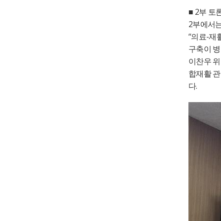
2
■
부 토
2
부에서는
“
-
의료
재
구축이 병
이찬우 
합재활 관
.
다