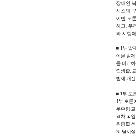
장애인 
시스템 
이번 토
,
하고
우
과 시행
1
■
부 발
이날 발제
를 비교
,
립생활
교
법제 개선
1
■
부 토
1
부 토론
우주형 교
격차
▲
열
원종필 
히 탈시설