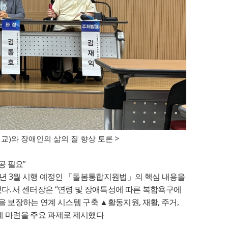
>
)
비교
와 장애인의 삶의 질 향상 토론
”
공 필요
3
년
월 시행 예정인
「
돌봄통합지원법
」
의 핵심 내용을
.
“
했다
서 센터장은
연령 및 장애특성에 따른 복합욕구에
,
,
,
을 보장하는 연계 시스템 구축
▲
활동지원
재활
주거
계 마련을 주요 과제로 제시했다