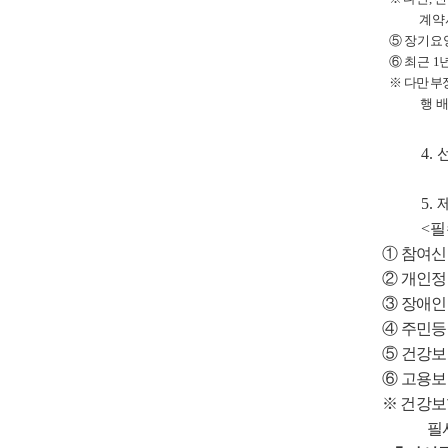
계약
⑤
장기요
⑥
최근
1
※
다만
부
행 
4.
5.
<
필
①
참여신
②
개인정
③
장애인
④
주민
⑤
건강보
⑥
고용보
※
건강보
필