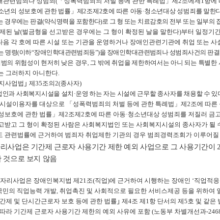
대관련범죄나 성범죄
(
「
성폭력범죄의 처벌 등에 관한 특례법
」
제
2
조에제
1
항에
소년의 성보호에 관한 법률
」
제
2
조제
2
호에 따른 아동
·
청소년대상 성범죄를 말한
 경우에는 판결
(
약식명력을 포함한다
)
로 그 형 또는 치료감호의 전부 또는 일부의
제된 날
(
벌금형을 선고받은 경우에는 그 형이 확정된 날을 말한다
)
부터 일정기
다음 각 호에 따른 시설 또는 기관을 운영하거나 장애인관련기관에 취업 또는 사
는 명령
(
이하
“
장애인학대관련범죄등
”)
을 장애인학대관련범죄나 성범죄사건의 판결
범의 위험성이 현저히 낮은 경우
,
그 밖에 취업을 제한하여서는 아니 되는 특별한
는 그러하지 아니한다
.
지사업법
｣
제
35
조의
2(
종사자
)
인과 사회복지시설을 설치
·
운영 하는 자는 시설에 근무할 종사자를 채용할 수 있
 시설이용자를 대상으로
「
성폭력범죄의 처벌 등에 관한 특례법
」
제
2
조에 따른
성보호에 관한 법률
」
제
2
조제
2
호에 따른 아동
·
청소년대상 성범죄를 저질러 금고
고받고 그 형이 확정된 사람은 사회복지법인 또는 사회복지시설의 종사자가 될 
도 관련법률에 근거하여 범죄자 취업제한 기관의 경우 범죄경력조회가 이루어질 
자리사업은 기간제 근로자 사용기간 제한 예외 사업으로 그 사용기간이
 것으로 보지 않음
자리사업은 장애인복지법 제
21
조
(
직업
)
에 근거하여 시행하는 장애인
‘
직업적응
국민의 직업능력 개발
,
취업촉진 및 사회적으로 필요한 서비스제공 등을 위하여 
간제 및 단시간근로자 보호 등에 관한 법률
｣
제
4
조 제
1
항 단서의 제
5
호 및 같은 
 따라 기간제 근로자 사용기간 제한의 예외 사유에 포함
(
노동부 차별개선과
-246