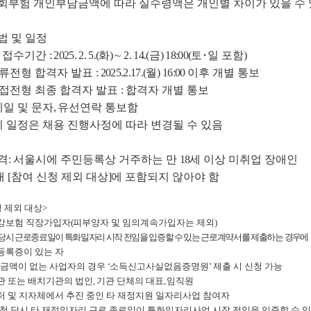
회부험 개인부담금액에 따라 실수령액은 개인별 차이가 있을 수
법 및 일정
및 접수기간
: 2025. 2. 5.(
화
)
∼
2. 14.(
금
) 18:00(
토
･
일 포함
)
류전형 합격자 발표
: 2025.2.17.(
월
) 16:00
이후 개별 통보
접전형 최종 합격자 발표
:
합격자 개별 통보
메일 및 문자
,
유선연락 통보함
기 일정은 채용 진행사정에 따라 변경될 수 있음
격
:
서울시에 주민등록상 거주하는 만
18
세 이상 미취업 장애인
래
[
참여 신청 제외 대상
]
에 포함되지 않아야 함
 제외 대상
>
강보험 직장가입자
(
피부양자 및 임의계속가입자는 제외
)
당시 근로종료일이 특화일자리 시작 전임을 입증할 수 있는 근로계약서를 제출하는
경우에
등록증이 있는 자
금액이 없는 사업자의 경우
‘
소득신고사실없음증명원
’
제출 시 신청 가능
관 또는 배치기관의 법인
,
기관 단체의 대표
,
임직원
 및 지자체에서 추진 중인 타 재정지원 일자리사업 참여자
청 당시 타 재정일자리 근로 종료일이 특화일자리사업 시작 전임을 입증할 수 있