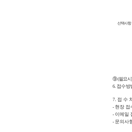
선택사항
⑨
(
필요시
6.
접수방
7.
접 수 
-
현장 접
-
이메일
-
문의사