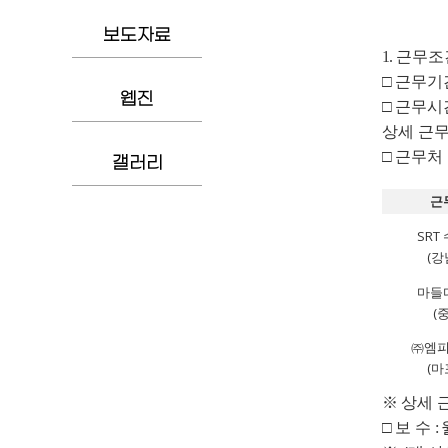
보도자료
1.
근무조
□
근무기
웹진
□
근무시
상세 근
□
근무처
갤러리
근
SRT
(
강
마들
(
㈜
엠
(
마
※
상세 
□
보 수
: