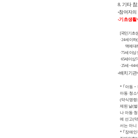
8.
기타 
◦
참여자의
◦
기초생활수
[
국민기초생
· 24
세 이하
액에 대
· 75
세 이상
·
65
세 이상
7
· 25
세
~ 64
◦
배치기관
*
｢
아동
‧
아동
·
청소
(
약식명령
제된 날
(
벌
나 아동
·
청
에 선고
(
약
서는 아니
*
｢
장애인