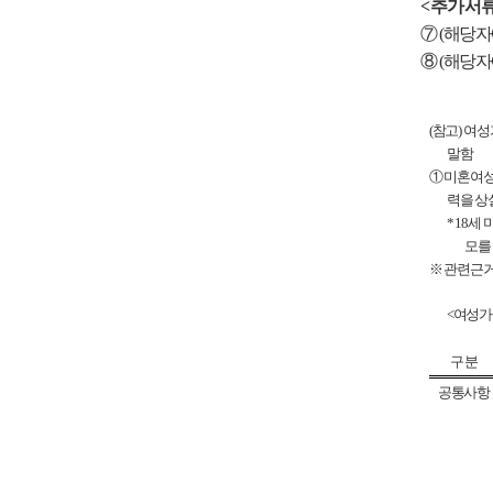
<
추가서
⑦
(
해당자
⑧
(
해당자
(
참고
)
여성
말함
①
미혼여
력을 상
* 18
세 
모를
※
관련근
<
여성가
구 분
공통사항