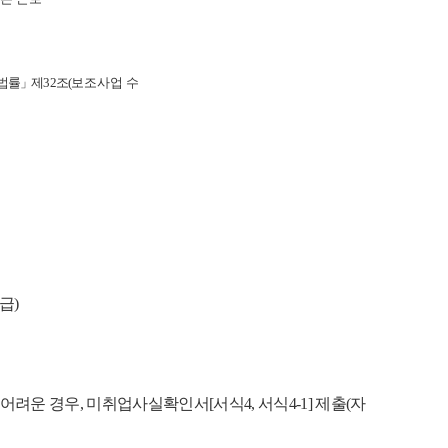
 법률
」
제
32
조
(
보조사업 수
급
)
어려운 경우
,
미취업사실확인서
[
서식
4,
서식
4-1]
제출
(
자