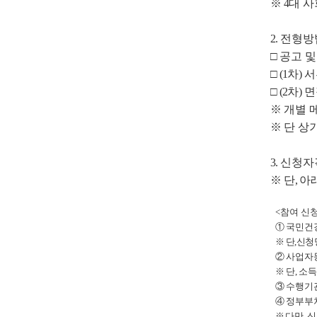
※
4
대 사
2.
전형방
□
공고 
□
(1
차
)
서
□
(2
차
)
면
※
개별 
※
단 상
3.
신청자
※
단
,
아
<
참여 신청
①
국민건
※
단
,
신청 
②
사업자
※
단
,
소득
③
수행기
④
정부부처
※
다만
,
신