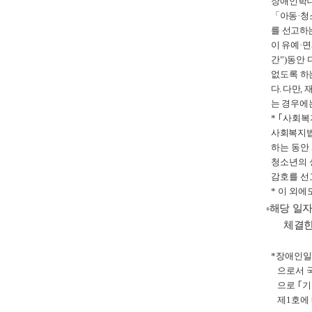
장애인학
「
아동
·
청
를
선고하는
이
유예
·
면
간
”)
동안 
없도록
하
다
.
다만
,
재
는 경우
에
*
｢
사회복
사회복지법
하는 동안
청소년의 
감호를 선
*
이 외에
◦
해당 일
체결한
*
장애인일
으로서 
으로
｢
기
제
1
호에