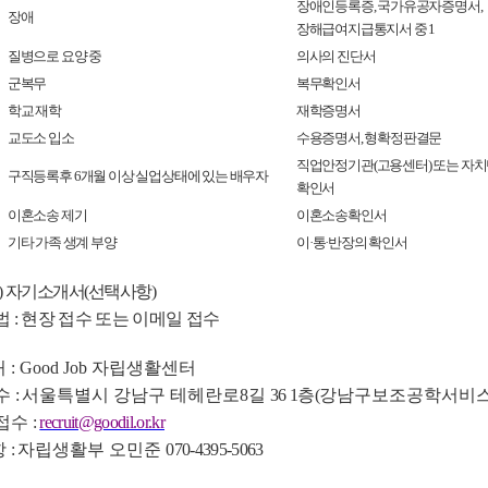
장애인등록증
,
국가유공자증명서
,
장애
장해급여지급통지서 중
1
질병으로 요양 중
의사의 진단서
군복무
복무확인서
학교 재학
재학증명서
교도소 입소
수용증명서
,
형확정판결문
직업안정기관
(
고용센터
)
또는 자치
구직등록후
6
개월 이상 실업상태에 있는 배우자
확인서
이혼소송 제기
이혼소송확인서
기타 가족 생계 부양
이
·
통
·
반장의 확인서
)
자기소개서
(
선택사항
)
법
:
현장 접수 또는 이메일 접수
처
: Good Job
자립생활센터
수
:
서울특별시 강남구 테헤란로
8
길
36 1
층
(
강남구보조공학서비
 접수
:
recruit@goodil.or.kr
항
:
자립생활부 오민준
070-4395-5063