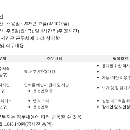
건
간
:
채용일
∼
2025
년
12
월
(
약
10
개월
)
간
:
주
5
일
(
월
~
금
),
일
4
시간씩
(
주
20
시간
)
무시간은 근무처에 따라 상이함
 및 직무내용
무처
직무내용
필요조건
응대를 위한 의
수서역
-
역사 주변환경개선
)
남구
(
가능
계단 이용 
-
디자인
인쇄물 배송지 관리 및 배송
보기 및 길 찾기 
)
중구
행정업무 등
피웨이브
앱 테스터
성능 피드백을 
)
포구
행정업무
장애인 및 노인성
근무지는 직무내용에 따라 변동될 수 있음
월
1,048,140
원
(
공제전 총액
)