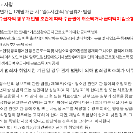
참고사항
 연가는
1
개월 개근 시
1
일
(4
시간
)
의 유급휴가 발생
급자의 경우 개인별 조건에 따라 수급권이 취소되거나 급여액이 감소할
활보장사업 안내
] *
기초생활수급자 근로소득에 대한 공제액 범위
(1999
년
1
월
1
일 이후 출생자
)
에 해당하는 수급
(
권
)
자 및 대학생의 근로 및 사업소득 중
40
만
해
30%
추가 공제 적용
 노인 및 등록장애인 등은 근로소득 및 사업소득 중
20
만원을 공제하고
,
나머지 금액에 대해
4
세 이하 노인
,
북한이탈주민
,
임신 중에 있거나 분만 후
6
개월 미만의 여성은 근로 및 사업소득
세 생계급여 수급자에 근로소득
30%
공제
이 범죄자 취업제한 기관일 경우 관계 법령에 의해 범죄경력조회가 이
청소년의 성보호에 관한 법률
｣
제
56
조
(
아동
･
청소년 관련기관 등에의 취업제한
년대상 성범죄 또는 성인대상 성범죄
(
이하
“
성범죄
”
라 한다
)
로 형 또는 치료감
을 포함한다
.
이하 같다
.)
는 그 형 또는 치료감호의 전부 또는 일부의 집행을 종
금형을 선고받은 경우에는 그 형이 확정된 날
)
부터 다음 각 호에 따른 시설
·
기관 또
소년 관련기관 등에 취업 또는 사실상 노무를 제공할 수 없도록 하는 명령을 성
식명령의 경우에는 고지
)
해야 한다
.
다만
,
재범의 위험성이 현저히 낮은 경우
,
그
 되는 특별한 사정이 있다고 판단하는 경우에는 그러하지 아니한다
.
복지법
｣
제
59
조의
3(
장애인관련기관에의 취업제한 등
)