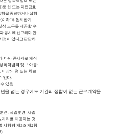
 따른 성폭력범죄 또는
다
)
로 형 또는 치료감호
 집행을 종료하거나 집행
간
(
이하
“
취업제한기
실상 노무를 제공할 수
과 동시에 선고해야 한
 사정이 있다고 판단하
다
.
다만 종사자로 재직
 성폭력범죄 및
「
아동
·
 이상의 형 또는 치료
수 없다
.
수 있음
2
년을 넘는 경우에도 기간의 정함이 없는 근로계약을
훈련
,
직업훈련
’
사업
일자리를 제공하는 것
법 시행령 제
3
조 제
2
항
8)