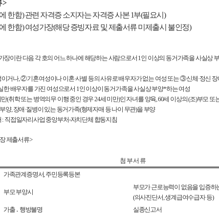
류
>
에 한함
)
관련 자격증 소지자는 자격증 사본
1
부
(
필요시
)
에 한함
)
여성가장
(
해당 증빙자료 및 제출서류 미제출시 불인정
)
가장이란 다음 각 호의 어느 하나에 해당하는 사람으로서
1
인 이상의 동거가족을 사실상 
성이거나
,
②
기혼여성이나 이혼
·
사별 등의 사유로 배우자가 없는 여성 또는
③
신체
·
정신 장
실한 배우자를 가진 여성으로서
1
인 이상이 동거가족을 사실상 부양
*
하는 여성
미만
(
취학 또는 병역의무 이행 중인 경우
24
세 미만
)
인 자녀를 양육
, 60
세 이상의
(
조
)
부모 또
 부양
,
장애
·
질병이 있는 동거가족
(
형제자매 등 나이 무관
)
을 부양
거
:
직접일자리사업 중앙부처
-
자치단체 합동지침
장 제출서류
>
첨 부 서 류
가족관계증명서
,
주민등록등본
부모가 근로능력이 없음을 입증하
부모 부양시
(
의사진단서
,
생계급여수급자 등
)
가출
․
행방불명
실종신고서