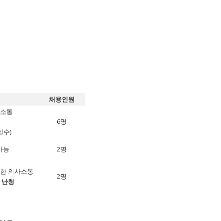
채용인원
사소통
6
명
)
필수
2
가능
명
위한 의사소통
2
명
 난청