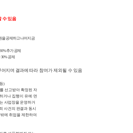
 수 있음
원을 공제하고 나머지 금
30%
추가 공제
중
30%
공제
루어지며
결
과에
따라 참여가 제외될 수 있음
 등
)
호를 선고받아 확정된 자
료하거나 집행이 유예
·
면
는 사업장을 운영
하거
범죄 사건의 판결과
동시
 밖에 취업을 제한하여