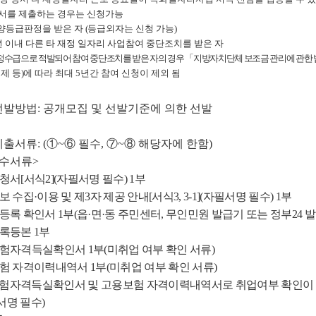
서를 제출하는 경우는 신청가능
양등급판정을 받은 자
(
등급외자는 신청 가능
)
년 이내 다른 타 재정 일자리 사업참여 중단조치를 받은 자
정수급으로 적발되어 참여 중단조치를 받은 자의 경우
「
지방자치단체 보조금 관리에 관한
배제 등
)
에 따라 최대
5
년간 참여 신청이 제외 됨
선발방법
:
공개모집 및 선발기준에 의한 선발
제출서류
:
(
①
~
⑥
필수
,
⑦
~
⑧
해당자에 한함
)
수서류
>
청서
[
서식
2](
자필서명 필수
) 1
부
보 수집
·
이용 및 제
3
자 제공 안내
[
서식
3, 3-1](
자필서명 필수
) 1
부
등록 확인서
1
부
(
읍
·
면
·
동 주민센터
,
무인민원 발급기 또는 정부
24
발
등록등본
1
부
험자격득실확인서
1
부
(
미취업 여부 확인 서류
)
험 자격이력내역서
1
부
(
미취업 여부 확인 서류
)
험자격득실확인서 및 고용보험 자격이력내역서로 취업여부 확인이 
서명 필수
)