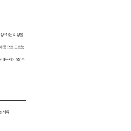
부양
*
하는 여성을
애 등으로 근로능
는 배우자의
(
조
)
부
는 서류