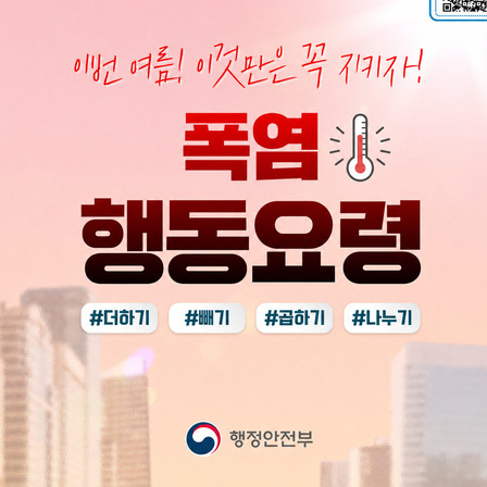
공지사항
폭염특보에 따른 행동요령 안내
2026-08-07
09:34
공지사항
2026년 장애인 자립생활주택(가형) 입주자 모집
안내
2026-07-30
14:51
공지사항
2026년 이용자 나들이 지원사업 수요조사 안내
2026-07-13
10:00
공지사항
2026년 Good Job 자립생활센터 2차 추가경
정예산 공고
2026-07-06
13:16
공지사항
2026년 동료상담사 보수교육 '마음모임' 참여자
모집
2026-07-02
15:25
채용공고
사회복지사 채용 - 활동지원사업 전담관리인력
2026-06-11
11:54
공지사항
제7회 Good Job장애인 보치아 대전 개최 안내
[선수단모집마감]
2026-04-18
20:29
공지사항
2025년도 후원금품 수입 및 사용결과보고
2026-03-
31
17:36
공지사항
2025 센터 및 활동지원 결산서
2026-03-31
15:35
채용공고
2026년 장애유형 맞춤형 특화일자리사업 참여자
모집공고
2026-03-25
16:55